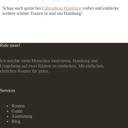
Schau auch gerne bei
Fahrradtour.Hamburg
vorbei und entdecke
weitere schöne Touren in und um Hamburg!
Ride more!
Ich möchte mehr Menschen motivieren, Hamburg und
Umgebung auf zwei Rädern zu entdecken. Mit einfachen,
ehrlichen Routen für jeden.
Services
Routen
Guide
Ausrüstung
Blog